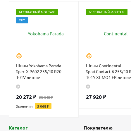
БЕСПЛАТНЫЙ МОНТАЖ
БЕСПЛАТНЫЙ МОНТАЖ
ХИТ
Шины Yokohama Parada
Шины Continental
Spec-X PA02 255/40 R20
SportContact 6 255/40 
101V летние
101Y XL MO1 FR летние
20 272
₽
27 920
₽
25 340
₽
Экономия
5 068
₽
Каталог
Покупателю