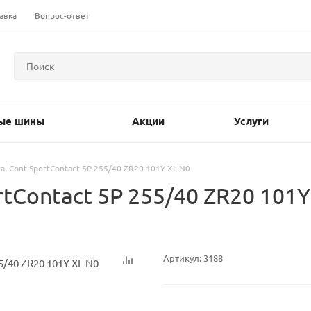
авка
Вопрос-ответ
ые шины
Акции
Услуги
al ContiSportContact 5P 255/40 ZR20 101Y XL N0
tContact 5P 255/40 ZR20 101Y
Артикул:
3188