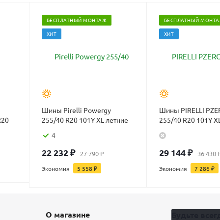
БЕСПЛАТНЫЙ МОНТАЖ
БЕСПЛАТНЫЙ МОНТ
ХИТ
ХИТ
Шины Pirelli Powergy
Шины PIRELLI PZ
R20
255/40 R20 101Y XL летние
4
22 232
₽
29 144
₽
27 790
₽
36 430
Экономия
5 558
₽
Экономия
7 286
₽
О магазине
Будьте всегд