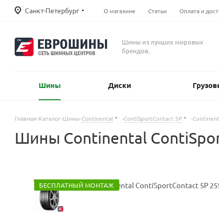
Санкт-Петербург
О магазине
Статьи
Оплата и дост
Шины из лучших мировых
брендов.
Шины
Диски
Грузов
Главная
-
Каталог
-
Шины
-
Continental
-
ContiSportContact 5P
-
Continent
Шины Continental ContiSpor
БЕСПЛАТНЫЙ МОНТАЖ