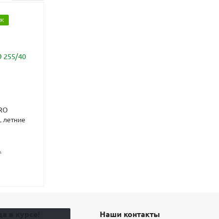
АЖ
БЕСПЛАТНЫЙ МОНТАЖ
ERO
Шины Continental
255/40 R20 101Y XL летние
ContiSportContact 6 255/40
R20 101Y XL летние
₽
27 930
₽
а в курсе!
Наши контакты