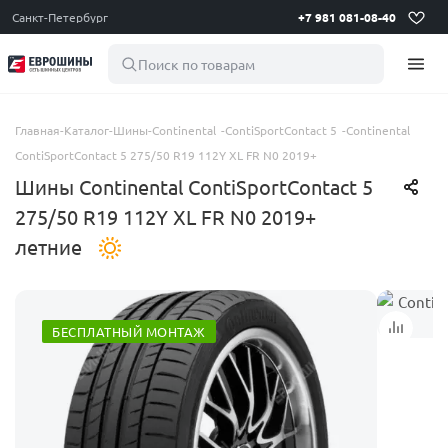
Санкт-Петербург
+7 981 081-08-40
Поиск по товарам
Главная
-
Каталог
-
Шины
-
Continental
-
ContiSportContact 5
-
Continental
ContiSportContact 5 275/50 R19 112Y XL FR N0 2019+
Шины Continental ContiSportContact 5
275/50 R19 112Y XL FR N0 2019+
летние
БЕСПЛАТНЫЙ МОНТАЖ