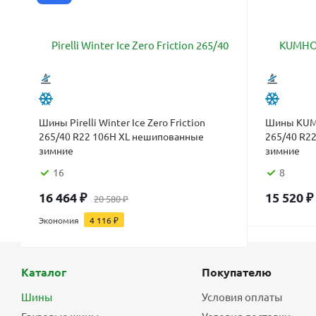
Шины Pirelli Winter Ice Zero Friction
Шины KUM
265/40 R22 106H XL нешипованные
265/40 R2
зимние
зимние
16
8
16 464
₽
15 520
₽
20 580
₽
Экономия
4 116
₽
Каталог
Покупателю
Шины
Условия оплаты