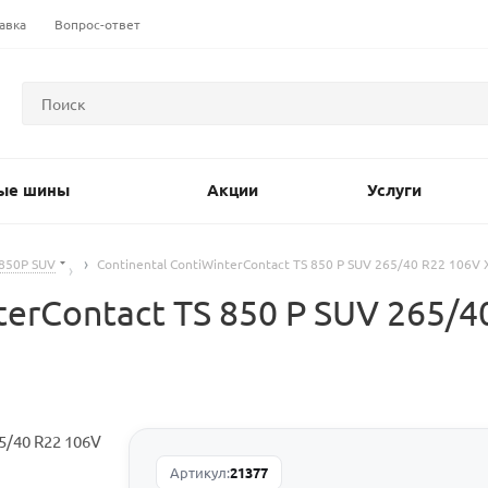
авка
Вопрос-ответ
ые шины
Акции
Услуги
 850P SUV
Continental ContiWinterContact TS 850 P SUV 265/40 R22 106V 
erContact TS 850 P SUV 265/4
Артикул:
21377