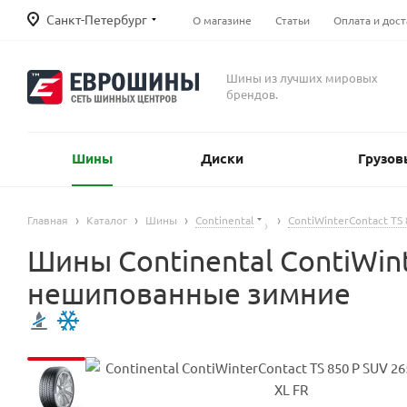
Санкт-Петербург
О магазине
Статьи
Оплата и дост
Шины из лучших мировых
брендов.
Шины
Диски
Грузов
Главная
Каталог
Шины
Continental
ContiWinterContact TS
Шины Continental ContiWint
нешипованные зимние