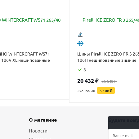
HO WINTERCRAFT WS71
Шины Pirelli ICE ZERO FR 3 26
2 106V XL нешипованные
106H нешипованные зимние
8
20 432
₽
25 540
₽
Экономия
5 108
₽
О магазине
Будьте всегд
Новости