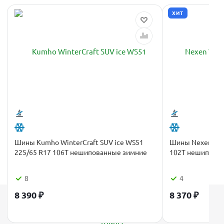
ХИТ
Шины Kumho WinterCraft SUV ice WS51
Шины Nexen WIN
225/65 R17 106T нешипованные зимние
102T нешипова
8
4
8 390
₽
8 370
₽
Каталог
Шины