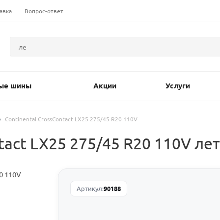
авка
Вопрос-ответ
ые шины
Акции
Услуги
Continental CrossContact LX25 275/45 R20 110V
tact LX25 275/45 R20 110V ле
Артикул:
90188