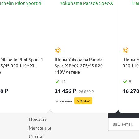
ichelin Pilot Sport 4
Шины Yokohama Parada
Шины Ma
5/45 R20 110Y XL
Spec-X PA02 275/45 R20
е
110V летние
11
8
00
₽
21 456
₽
16 27
26 820
₽
Экономия
5 364
₽
О магазине
Будьте всегд
Новости
Магазины
Статьи