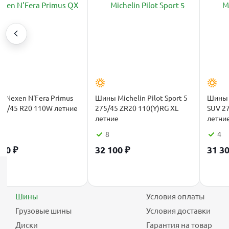
 Nexen N'Fera Primus
Шины Michelin Pilot Sport 5
Шины M
75/45 R20 110W летние
275/45 ZR20 110(Y)RG XL
SUV 27
летние
летни
8
4
150
₽
32 100
₽
31 3
Каталог
Покупателю
Шины
Условия оплаты
Грузовые шины
Условия доставки
Диски
Гарантия на товар