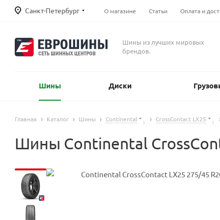
Санкт-Петербург
О магазине
Статьи
Оплата и дост
Шины из лучших мировых
брендов.
Шины
Диски
Грузов
Главная
Каталог
Шины
Continental
CrossContact LX25
Шины Continental CrossCon