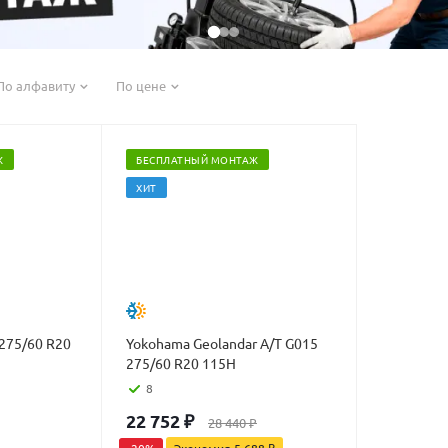
По алфавиту
По цене
Ж
БЕСПЛАТНЫЙ МОНТАЖ
ХИТ
 275/60 R20
Yokohama Geolandar A/T G015
275/60 R20 115H
8
22 752
₽
28 440
₽