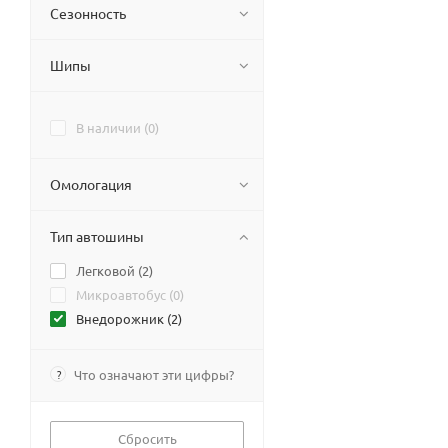
Сезонность
Шипы
В наличии (
0
)
Омологация
Тип автошины
Легковой (
2
)
Микроавтобус (
0
)
Внедорожник (
2
)
?
Что означают эти цифры?
Сбросить