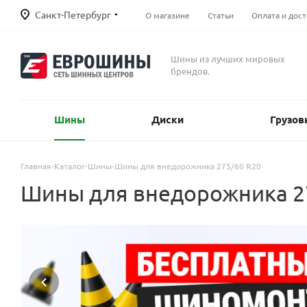
Санкт-Петербург
О магазине
Статьи
Оплата и дост
Шины из лучших мировых
брендов.
Шины
Диски
Грузов
Главная
-
Каталог
-
Шины
-
Шины для внедорожника 275/60 R20
Шины для внедорожника 2