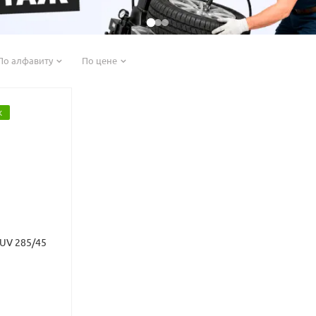
По алфавиту
По цене
Ж
SUV 285/45