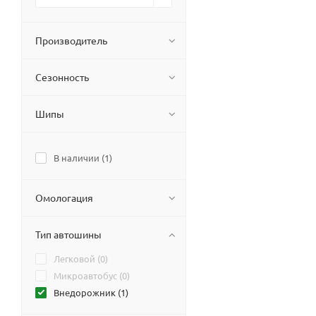
Производитель
Сезонность
Шипы
В наличии (
1
)
Омологация
Тип автошины
Легковой (
0
)
Микроавтобус (
0
)
Внедорожник (
1
)