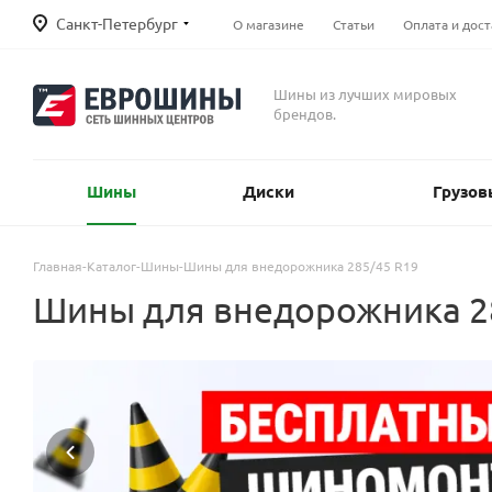
Санкт-Петербург
О магазине
Статьи
Оплата и дост
Шины из лучших мировых
брендов.
Шины
Диски
Грузов
Главная
-
Каталог
-
Шины
-
Шины для внедорожника 285/45 R19
Шины для внедорожника 2