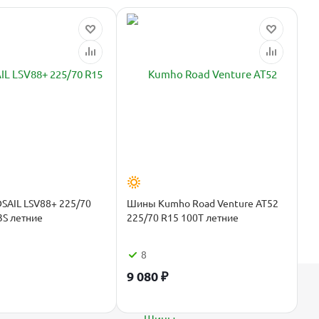
AIL LSV88+ 225/70
Шины Kumho Road Venture AT52
3S летние
225/70 R15 100T летние
8
9 080
₽
Каталог
Шины