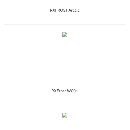
RXFROST Arctic
RXFrost WC01