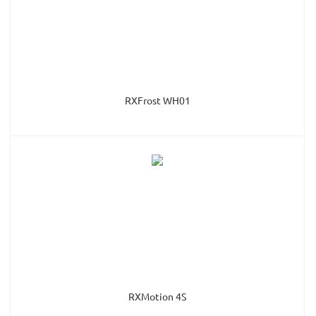
RXFrost WH01
RXMotion 4S