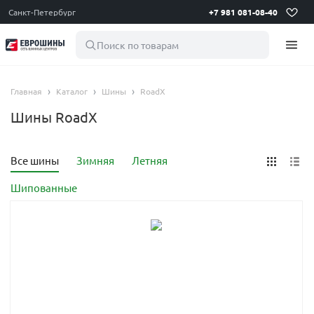
Санкт-Петербург
+7 981 081-08-40
Поиск по товарам
Главная
Каталог
Шины
RoadX
Шины RoadX
Все шины
Зимняя
Летняя
Шипованные