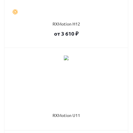
RXMotion H12
от
3 610
₽
RXMotion U11