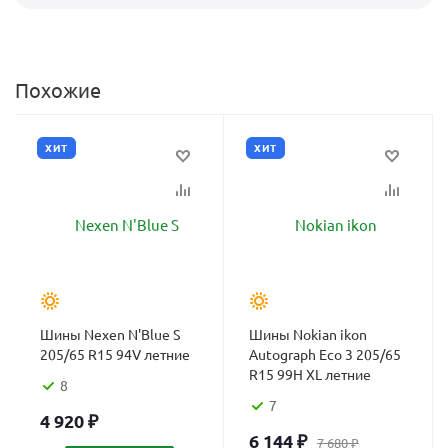
Похожие
ХИТ
ХИТ
Шины Nexen N'Blue S
Шины Nokian ikon
205/65 R15 94V летние
Autograph Eco 3 205/65
R15 99H XL летние
8
7
4 920
₽
6 144
₽
7 680
₽