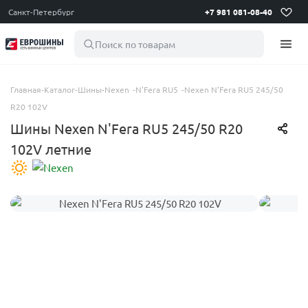
Санкт-Петербург
+7 981 081-08-40
Поиск по товарам
Главная
-
Каталог
-
Шины
-
Nexen
-
N'Fera RU5
-
Nexen N'Fera RU5 245/50
R20 102V
Шины Nexen N'Fera RU5 245/50 R20
102V летние