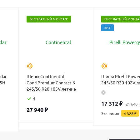
БЕСПЛАТНЫЙ МОНТАЖ
БЕСПЛАТНЫЙ МОНТ
ХИТ
dar
Шины Continental
Шины Pirelli Powe
05H
ContiPremiumContact 6
245/50 R20 102V л
245/50 R20 105V летние
4
17 312
₽
21 640
27 940
₽
Экономия
4 328
₽