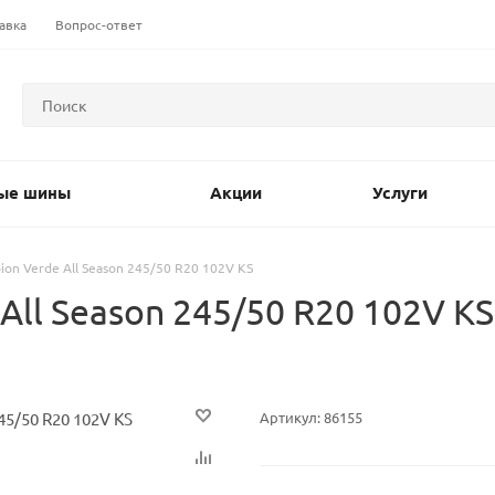
авка
Вопрос-ответ
ые шины
Акции
Услуги
rpion Verde All Season 245/50 R20 102V KS
 All Season 245/50 R20 102V K
Артикул:
86155