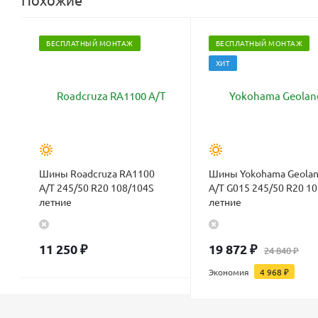
БЕСПЛАТНЫЙ МОНТАЖ
БЕСПЛАТНЫЙ МОНТАЖ
ХИТ
Шины Roadcruza RA1100
Шины Yokohama Geolan
A/T 245/50 R20 108/104S
A/T G015 245/50 R20 1
летние
летние
11 250
₽
19 872
₽
24 840
₽
Экономия
4 968
₽