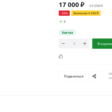
17 000
₽
21 250
₽
-
20
%
Экономия
4 250
₽
8
Завтра
В корзи
Це
Поделиться
от