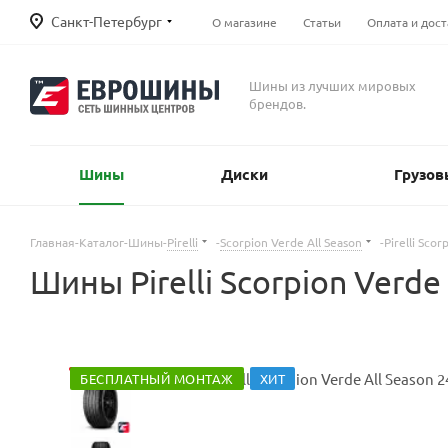
Санкт-Петербург
О магазине
Статьи
Оплата и дост
Шины из лучших мировых
брендов.
Шины
Диски
Грузов
Главная
-
Каталог
-
Шины
-
Pirelli
-
Scorpion Verde All Season
-
Pirelli Sco
Шины Pirelli Scorpion Verde
БЕСПЛАТНЫЙ МОНТАЖ
ХИТ