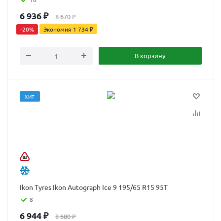
6 936
₽
8 670
₽
-
20
%
Экономия
1 734
₽
В корзину
ХИТ
Ikon Tyres Ikon Autograph Ice 9 195/65 R15 95T
8
6 944
₽
8 680
₽