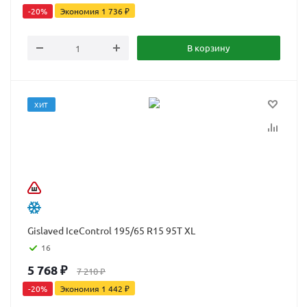
-
20
%
Экономия
1 736
₽
В корзину
ХИТ
Gislaved IceControl 195/65 R15 95T XL
16
5 768
₽
7 210
₽
-
20
%
Экономия
1 442
₽