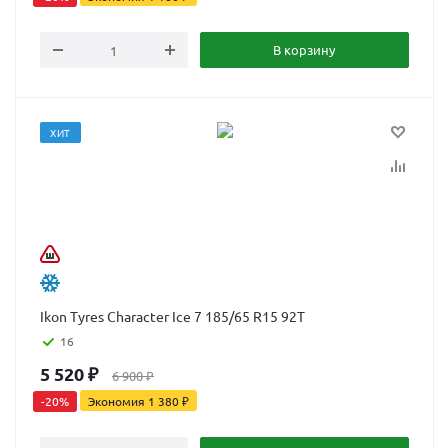
В корзину
ХИТ
Ikon Tyres Character Ice 7 185/65 R15 92T
16
5 520
₽
6 900
₽
-
20
%
Экономия
1 380
₽