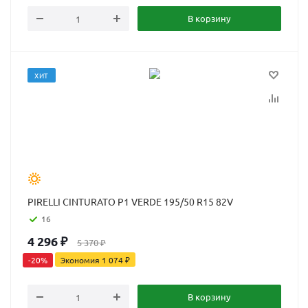
В корзину
ХИТ
PIRELLI CINTURATO P1 VERDE 195/50 R15 82V
16
4 296
₽
5 370
₽
-
20
%
Экономия
1 074
₽
В корзину