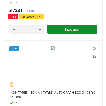
14
3 728
₽
4 660
₽
-
20
%
Экономия
932
₽
В корзину
ХИТ
IKON TYRES (NOKIAN TYRES) AUTOGRAPH ECO 3 195/60
R15 88H
16