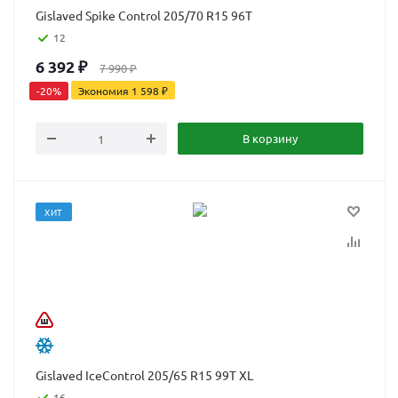
Gislaved Spike Control 205/70 R15 96T
12
6 392
₽
7 990
₽
-
20
%
Экономия
1 598
₽
В корзину
ХИТ
Gislaved IceControl 205/65 R15 99T XL
16