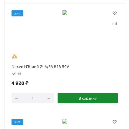
ХИТ
Nexen N'Blue S 205/65 R15 94V
16
4 920
₽
В корзину
ХИТ