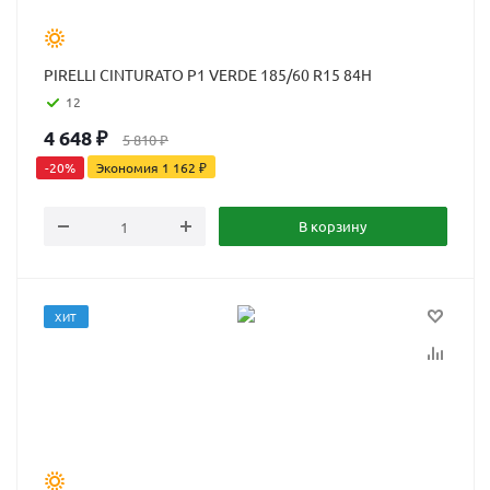
PIRELLI CINTURATO P1 VERDE 185/60 R15 84H
12
4 648
₽
5 810
₽
-
20
%
Экономия
1 162
₽
В корзину
ХИТ