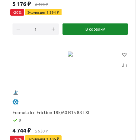
5 176
₽
6 470
₽
-
20
%
Экономия
1 294
₽
В корзину
Formula Ice Friction 185/60 R15 88T XL
8
4 744
₽
5 930
₽
-
20
%
Экономия
1 186
₽