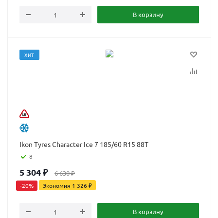
В корзину
ХИТ
Ikon Tyres Character Ice 7 185/60 R15 88T
8
5 304
₽
6 630
₽
-
20
%
Экономия
1 326
₽
В корзину