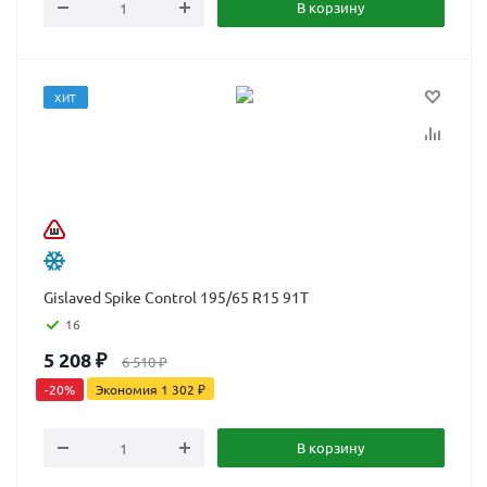
В корзину
ХИТ
Gislaved Spike Control 195/65 R15 91T
16
5 208
₽
6 510
₽
-
20
%
Экономия
1 302
₽
В корзину