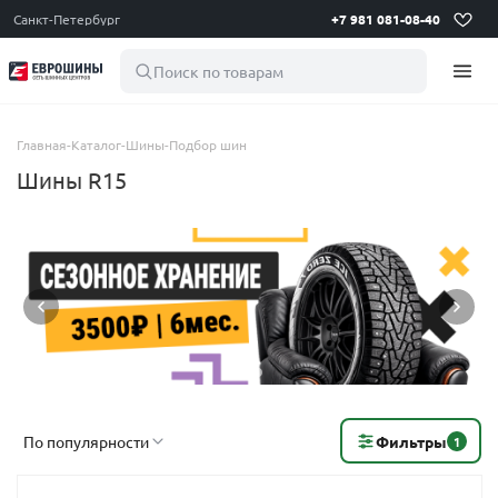
Санкт-Петербург
+7 981 081-08-40
Поиск по товарам
Главная
-
Каталог
-
Шины
-
Подбор шин
Шины R15
По популярности
Фильтры
1