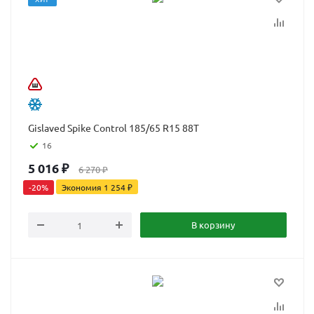
Gislaved Spike Control 185/65 R15 88T
16
5 016
₽
6 270
₽
-
20
%
Экономия
1 254
₽
В корзину