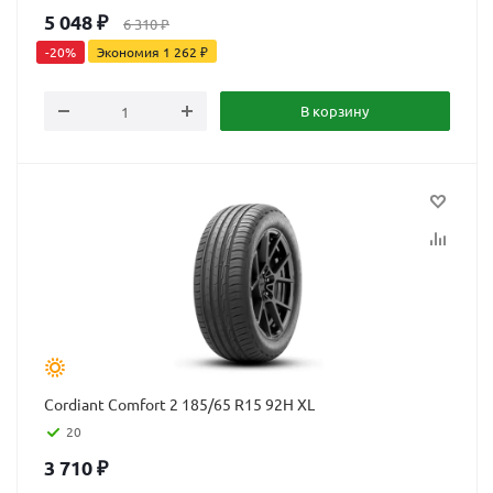
5 048
₽
6 310
₽
-
20
%
Экономия
1 262
₽
В корзину
Cordiant Comfort 2 185/65 R15 92H XL
20
3 710
₽