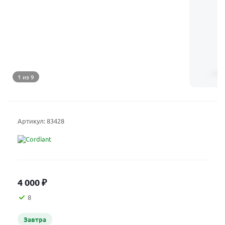
1 из 9
Артикул:
83428
4 000
₽
8
Завтра