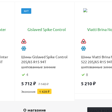
ХИТ
inter
Шины Gislaved Spike Control
Шины Viatti Brina 
4T
205/65 R15 94T
522 205/65 R15 94
шипованные зимние
шипованные зимн
4
8
5 712
₽
5 210
₽
7 140
₽
Экономия
1 428
₽
О магазине
Будьте всегд