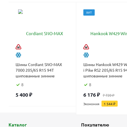
ХИТ
Шины Cordiant SNO-MAX
Шины Hankook W429 W
7000 205/65 R15 94T
i Pike RS2 205/65 R15 9
шипованные зимние
шипованные зимние
8
8
5 400
₽
6 176
₽
7 720
₽
Экономия
1 544
₽
Каталог
Покупателю