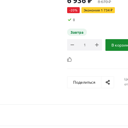
6 936
₽
8 670
₽
-
20
%
Экономия
1 734
₽
8
Завтра
В корзи
Це
Поделиться
от