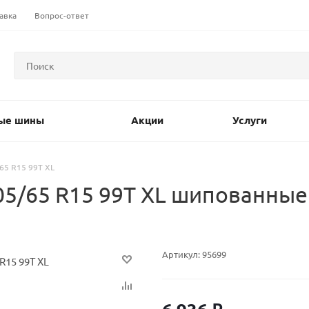
авка
Вопрос-ответ
ые шины
Акции
Услуги
/65 R15 99T XL
205/65 R15 99T XL шипованны
Артикул:
95699