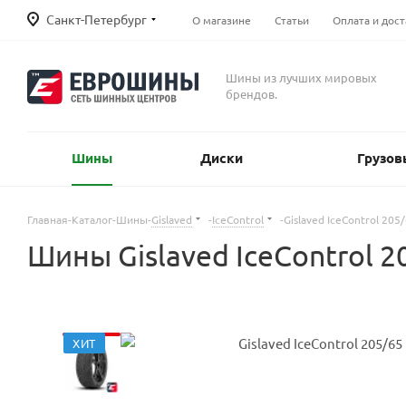
Санкт-Петербург
О магазине
Статьи
Оплата и дост
Шины из лучших мировых
брендов.
Шины
Диски
Грузов
Главная
-
Каталог
-
Шины
-
Gislaved
-
IceControl
-
Gislaved IceControl 205
Шины Gislaved IceControl 
ХИТ