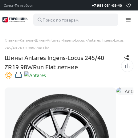
Санкт-Петербург
+7 981 081-08-40
Поиск по товарам
Главная
-
Каталог
-
Шины
-
Antares
-
Ingens-Locus
-
Antares Ingens-Locus
245/40 ZR19 98WRun Flat
Шины Antares Ingens-Locus 245/40
ZR19 98WRun Flat летние