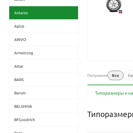
Antares
Aplus
ARIVO
Armstrong
Attar
Получение
Все
Се
BARS
Типоразмеры и н
Barum
BELSHINA
Типоразме
BFGoodrich
Boto