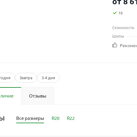
от
8 6
16
Сезонность
Шипы
Рекоме
годня
Завтра
3-4 дня
аличие
Отзывы
ры
Все размеры
R20
R22