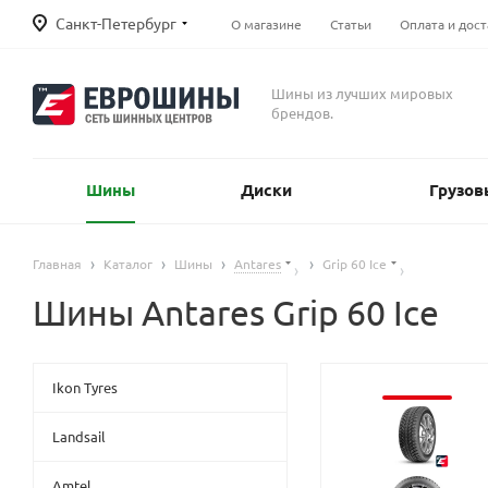
Санкт-Петербург
О магазине
Статьи
Оплата и дост
Шины из лучших мировых
брендов.
Шины
Диски
Грузов
Главная
Каталог
Шины
Antares
Grip 60 Ice
Шины Antares Grip 60 Ice
Ikon Tyres
Landsail
Amtel