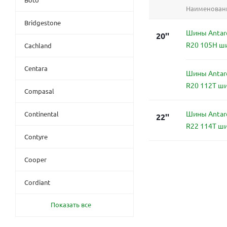
Наименован
Bridgestone
Шины Antare
20''
R20 105H ш
Cachland
Centara
Шины Antare
R20 112T ш
Compasal
Шины Antare
Continental
22''
R22 114T ш
Contyre
Cooper
Cordiant
Показать все