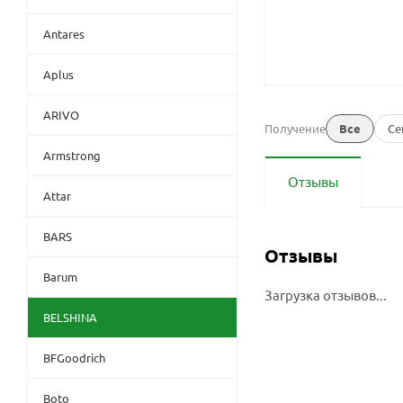
Antares
Aplus
ARIVO
Получение
Все
Се
Armstrong
Отзывы
Attar
BARS
Отзывы
Barum
Загрузка отзывов...
BELSHINA
BFGoodrich
Boto