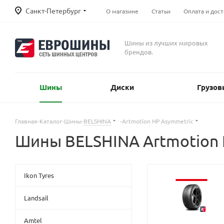
Санкт-Петербург
О магазине
Статьи
Оплата и дост
Шины из лучших мировых
брендов.
Шины
Диски
Грузов
Главная
-
Каталог
-
Шины
-
BELSHINA
-
Artmotion HP Asymmetric
Шины BELSHINA Artmotion 
Ikon Tyres
Landsail
Amtel