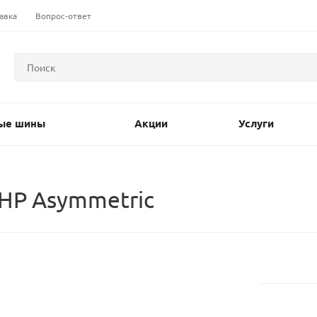
авка
Вопрос-ответ
ые шины
Акции
Услуги
HP Asymmetric