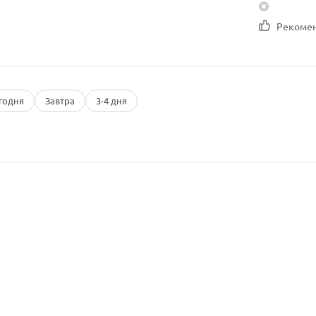
Рекоме
годня
Завтра
3-4 дня