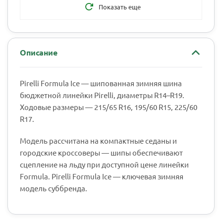
Показать еще
7 760
₽
9 700
₽
-
20
%
Экономия
1 940
₽
Описание
Сегодня
Pirelli Formula Ice — шипованная зимняя шина
В корзину
бюджетной линейки Pirelli, диаметры R14–R19.
Ходовые размеры — 215/65 R16, 195/60 R15, 225/60
Шины Pirelli Formula Ice 225/45 R17 94T
R17.
шипованные зимние
Модель рассчитана на компактные седаны и
225/45 R17
Наличие:
16
городские кроссоверы — шипы обеспечивают
сцепление на льду при доступной цене линейки
7 512
₽
9 390
₽
Formula. Pirelli Formula Ice — ключевая зимняя
-
20
%
Экономия
1 878
₽
модель суббренда.
Завтра