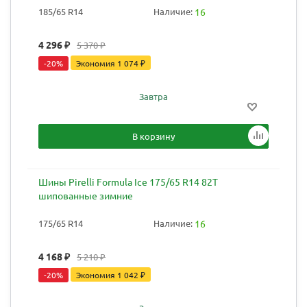
185/65 R14
Наличие:
16
4 296
₽
5 370
₽
-
20
%
Экономия
1 074
₽
Завтра
В корзину
Шины Pirelli Formula Ice 175/65 R14 82T
шипованные зимние
175/65 R14
Наличие:
16
4 168
₽
5 210
₽
-
20
%
Экономия
1 042
₽