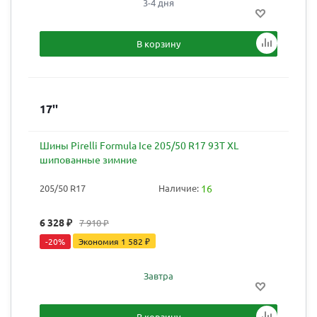
3-4 дня
В корзину
17''
Шины Pirelli Formula Ice 205/50 R17 93T XL
шипованные зимние
205/50 R17
Наличие:
16
6 328
₽
7 910
₽
-
20
%
Экономия
1 582
₽
Завтра
В корзину