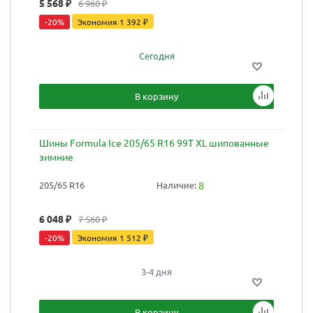
5 568
₽
6 960
₽
-
20
%
Экономия
1 392
₽
Сегодня
В корзину
Шины Formula Ice 205/65 R16 99T XL шипованные
зимние
205/65 R16
Наличие:
8
6 048
₽
7 560
₽
-
20
%
Экономия
1 512
₽
3-4 дня
В корзину