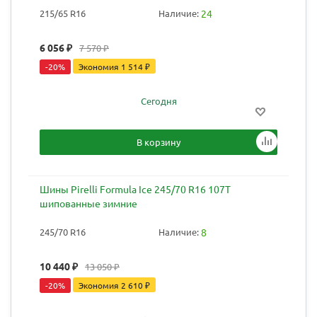
215/65 R16
Наличие:
24
6 056
₽
7 570
₽
-
20
%
Экономия
1 514
₽
Сегодня
В корзину
Шины Pirelli Formula Ice 245/70 R16 107T
шипованные зимние
245/70 R16
Наличие:
8
10 440
₽
13 050
₽
-
20
%
Экономия
2 610
₽