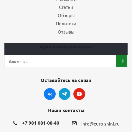
Завтра
Статьи
Обзоры
В корзину
Политика
Отзывы
Шины Pirelli Formula Ice 265/65 R17 112T
шипованные зимние
Будьте всегда в курсе!
265/65 R17
Наличие:
12
8 744
₽
10 930
₽
-
20
%
Экономия
2 186
₽
Оставайтесь на связи
Сегодня
Наши контакты
В корзину
+7 981 081-08-40
info@euro-shini.ru