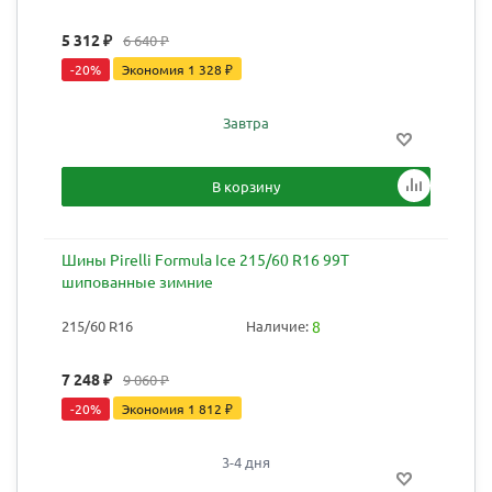
5 312
₽
6 640
₽
-
20
%
Экономия
1 328
₽
Завтра
В корзину
Шины Pirelli Formula Ice 215/60 R16 99T
шипованные зимние
215/60 R16
Наличие:
8
7 248
₽
9 060
₽
-
20
%
Экономия
1 812
₽
3-4 дня