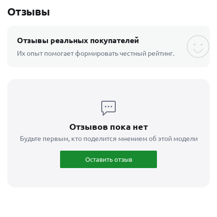
Отзывы
В корзину
Отзывы реальных покупателей
Шины Pirelli Formula Ice 225/60 R17 99T
Их опыт помогает формировать честный рейтинг.
шипованные зимние
225/60 R17
Наличие:
8
7 752
₽
9 690
₽
-
20
%
Экономия
1 938
₽
Отзывов пока нет
3-4 дня
Будьте первым, кто поделится мнением об этой модели
Оставить отзыв
В корзину
Шины Pirelli Formula Ice 225/65 R17 102T
шипованные зимние