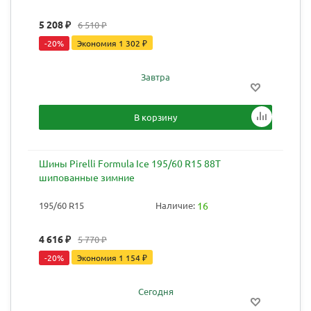
5 208
₽
6 510
₽
-
20
%
Экономия
1 302
₽
Завтра
В корзину
Шины Pirelli Formula Ice 195/60 R15 88T
шипованные зимние
195/60 R15
Наличие:
16
4 616
₽
5 770
₽
-
20
%
Экономия
1 154
₽
Сегодня