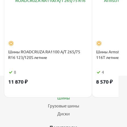
Шины ROADCRUZA RA1100 A/T 265/75
Шины Armstrong
R16 123/120S летние
116T летние
8
4
11 870
₽
8 570
₽
Каталог
Шины
Грузовые шины
Диски