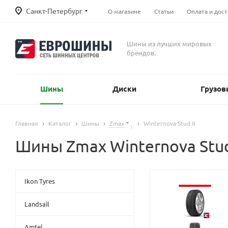
Санкт-Петербург
О магазине
Статьи
Оплата и дост
Шины из лучших мировых
брендов.
Шины
Диски
Грузов
Главная
Каталог
Шины
Zmax
Winternova Stud II
Шины Zmax Winternova Stud
Ikon Tyres
Landsail
Amtel