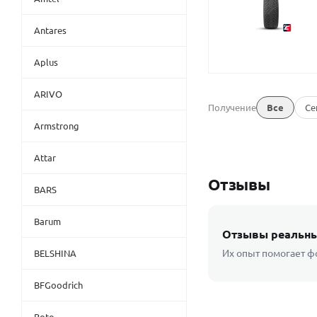
Antares
Aplus
ARIVO
Получение
Все
Се
Armstrong
Attar
Отзывы
BARS
Barum
Отзывы реальны
Их опыт помогает ф
BELSHINA
BFGoodrich
Boto