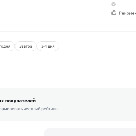
Рекоме
годня
Завтра
3-4 дня
х покупателей
ормировать честный рейтинг.