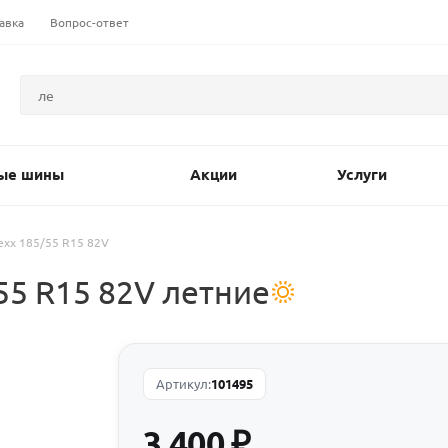
авка
Вопрос-ответ
ые шины
Акции
Услуги
lexx 185/55 R15 82V
55 R15 82V летние
Артикул:
101495
3 400
₽