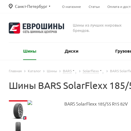
Санкт-Петербург
О магазине
Статьи
Оплата и дост
Шины из лучших мировых
брендов.
Шины
Диски
Грузов
Главная
Каталог
Шины
BARS
SolarFlexx
BARS SolarF
Шины BARS SolarFlexx 185/