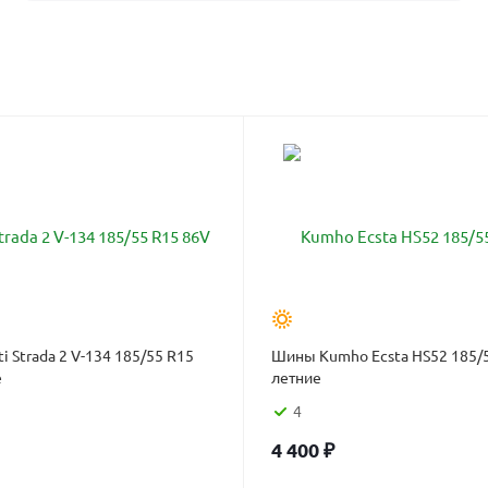
i Strada 2 V-134 185/55 R15
Шины Kumho Ecsta HS52 185/
е
летние
4
4 400
₽