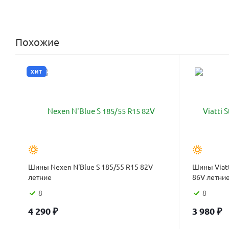
Похожие
ХИТ
Шины Nexen N'Blue S 185/55 R15 82V
Шины Viatt
летние
86V летни
8
8
4 290
₽
3 980
₽