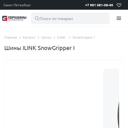
Санкт-Петербург
+7 981 081-08-40
Поиск по товарам
Главная
Каталог
Шины
ILINK
SnowGripper I
Шины ILINK SnowGripper I