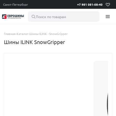
Санкт-Петербург
+7 981 081-08-40
Поиск по товарам
Главная
-
Каталог
-
Шины
-
ILINK
-
SnowGripper
Шины ILINK SnowGripper