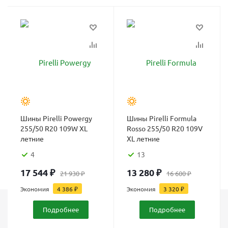
Шины Pirelli Powergy
Шины Pirelli Formula
255/50 R20 109W XL
Rosso 255/50 R20 109V
летние
XL летние
4
13
17 544
₽
13 280
₽
21 930
₽
16 600
₽
Экономия
4 386
₽
Экономия
3 320
₽
Подробнее
Подробнее
Каталог