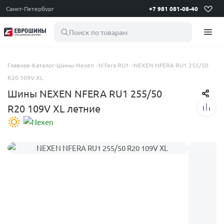
Санкт-Петербург
+7 981 081-08-40
Поиск по товарам
Главная
-
Каталог
-
Шины
-
Nexen
-
N'fera RU1
-
NEXEN NFERA RU1 255/50
R20 109V XL
Шины NEXEN NFERA RU1 255/50
R20 109V XL летние