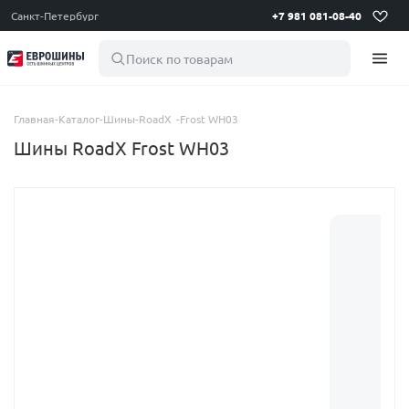
Санкт-Петербург
+7 981 081-08-40
Поиск по товарам
Главная
-
Каталог
-
Шины
-
RoadX
-
Frost WH03
Шины RoadX Frost WH03