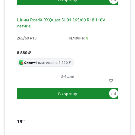
Шины RoadX RXQuest SU01 265/60 R18 110V
летние
265/60 R18
Наличие:
4
8 880
₽
Сплит
4 платежа по 2 220 ₽
3-4 дня
В корзину
19''