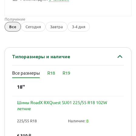
Получение
Все
Сегодня
Завтра
3-4 дня
Типоразмеры и наличие
Все размеры
R18
R19
18''
Шины RoadX RXQuest SU01 225/55 R18 102W
летние
225/55 R18
Наличие:
8
6 310
₽