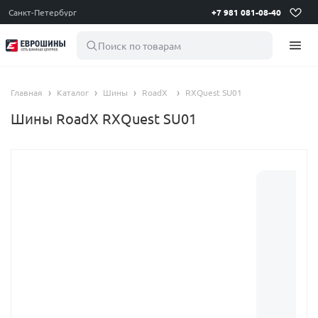
Санкт-Петербург
+7 981 081-08-40
Поиск по товарам
Главная
Каталог
Шины
RoadX
RXQuest SU01
Шины RoadX RXQuest SU01