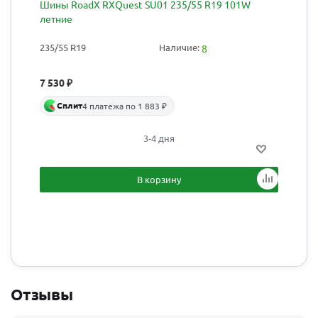
Шины RoadX RXQuest SU01 235/55 R19 101W
летние
235/55 R19
Наличие:
8
7 530
₽
Сплит
4 платежа по 1 883 ₽
3-4 дня
В корзину
Отзывы