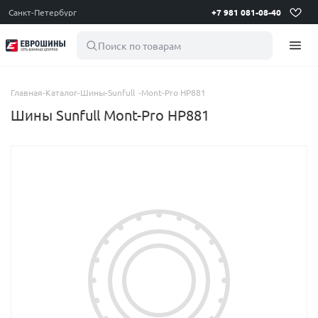
Санкт-Петербург
+7 981 081-08-40
Поиск по товарам
Главная
-
Каталог
-
Шины
-
Sunfull
-
Mont-Pro HP881
Шины Sunfull Mont-Pro HP881