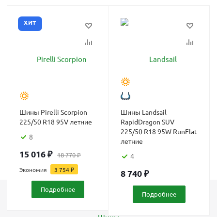
ХИТ
Шины Pirelli Scorpion
Шины Landsail
225/50 R18 95V летние
RapidDragon SUV
225/50 R18 95W RunFlat
8
летние
15 016
₽
18 770
₽
4
Экономия
3 754
₽
8 740
₽
Подробнее
Подробнее
Каталог