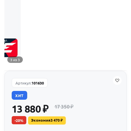
3 из 3
Артикул:
101630
ХИТ
13 880
₽
17 350
₽
Экономия
3 470
₽
-
20
%