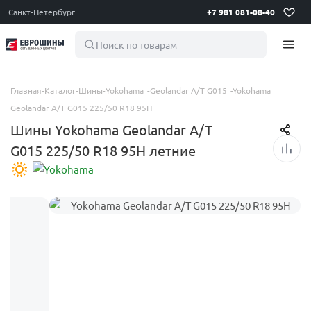
Санкт-Петербург
+7 981 081-08-40
Поиск по товарам
Главная
-
Каталог
-
Шины
-
Yokohama
-
Geolandar A/T G015
-
Yokohama
Geolandar A/T G015 225/50 R18 95H
Шины Yokohama Geolandar A/T
G015 225/50 R18 95H летние