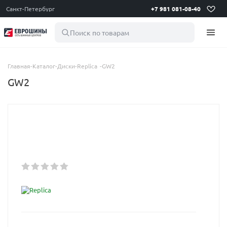
Санкт-Петербург
+7 981 081-08-40
Поиск по товарам
Главная
-
Каталог
-
Диски
-
Replica
-
GW2
GW2