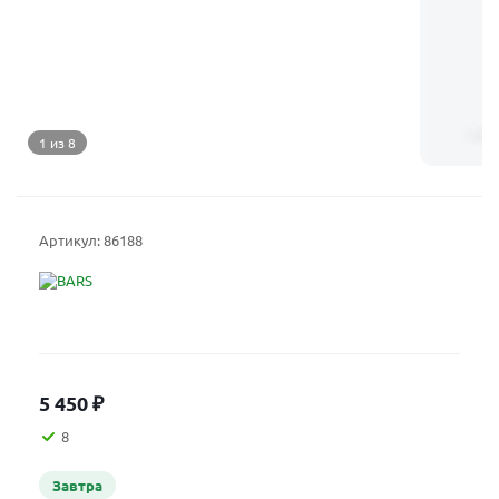
1 из 8
Артикул:
86188
5 450
₽
8
Завтра