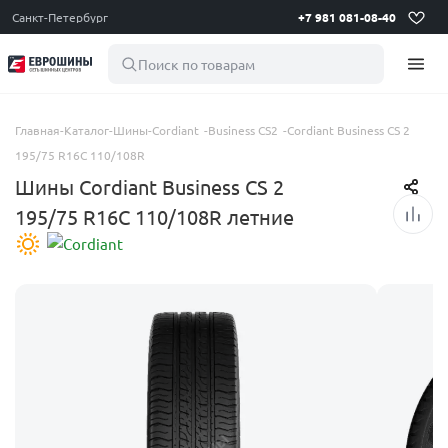
Санкт-Петербург
+7 981 081-08-40
Поиск по товарам
Главная
-
Каталог
-
Шины
-
Cordiant
-
Business CS2
-
Cordiant Business CS 2
195/75 R16C 110/108R
Шины Cordiant Business CS 2
195/75 R16C 110/108R летние