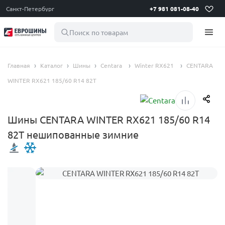
Санкт-Петербург
+7 981 081-08-40
Поиск по товарам
Главная
Каталог
Шины
Centara
Winter RX621
CENTARA
WINTER RX621 185/60 R14 82T
Шины CENTARA WINTER RX621 185/60 R14
82T нешипованные зимние