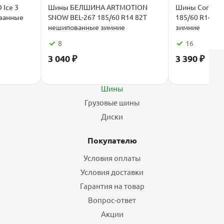
Ice 3
Шины БЕЛШИНА ARTMOTION
Шины Cordiant
ованные
SNOW BEL-267 185/60 R14 82T
185/60 R14 8
нешипованные зимние
зимние
8
16
3 040
₽
3 390
₽
Каталог
Шины
Грузовые шины
Диски
Покупателю
Условия оплаты
Условия доставки
Гарантия на товар
Вопрос-ответ
Акции