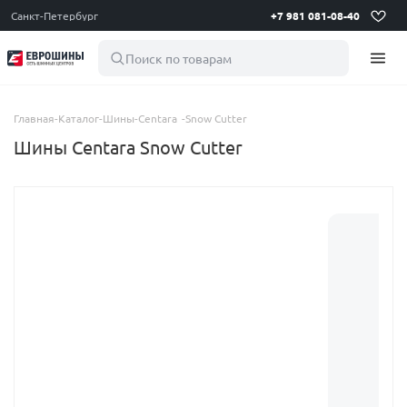
Санкт-Петербург
+7 981 081-08-40
Поиск по товарам
Главная
-
Каталог
-
Шины
-
Centara
-
Snow Cutter
Шины Centara Snow Cutter