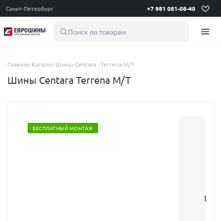
Санкт-Петербург
+7 981 081-08-40
Поиск по товарам
Главная
-
Каталог
-
Шины
-
Centara
-
Terrena M/T
Шины Centara Terrena M/T
БЕСПЛАТНЫЙ МОНТАЖ