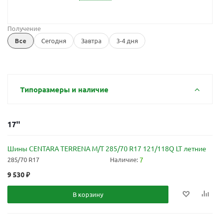
Получение
Все
Сегодня
Завтра
3-4 дня
Типоразмеры и наличие
17''
Шины CENTARA TERRENA M/T 285/70 R17 121/118Q LT летние
285/70 R17
Наличие:
7
9 530
₽
В корзину