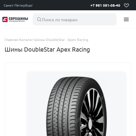
Санкт-Петербург
+7 981 081-08-40
Поиск по товарам
Главная
-
Каталог
-
Шины
-
DoubleStar
-
Apex Racing
Шины DoubleStar Apex Racing