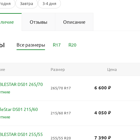
годня
Завтра
3-4 дня
аличие
Отзывы
Описание
ры
Все размеры
R17
R20
ние
Размер
Цена
LESTAR DS01 265/70
6 600
₽
265/70 R17
етние
eStar DS01 215/60
4 050
₽
215/60 R17
етние
LESTAR DS01 255/55
7 390
₽
255/55 R20