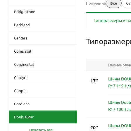
Получение
Все
Се
Bridgestone
Типоразмеры и н
Cachland
Centara
Типоразме
Compasal
Continental
Наименова
Contyre
Шины DOUB
17''
R17 115H л
Cooper
Шины Doubl
Cordiant
R17 100H л
DoubleStar
Шины DOUB
20''
Показать все