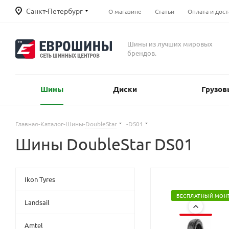
Санкт-Петербург
О магазине
Статьи
Оплата и дост
Шины из лучших мировых
брендов.
Шины
Диски
Грузов
Главная
-
Каталог
-
Шины
-
DoubleStar
-
DS01
Шины DoubleStar DS01
Ikon Tyres
БЕСПЛАТНЫЙ МОН
Landsail
Amtel