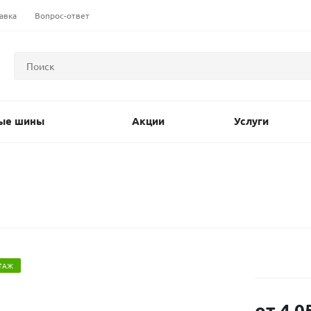
авка
Вопрос-ответ
ые шины
Акции
Услуги
ТАЖ
от
4 0