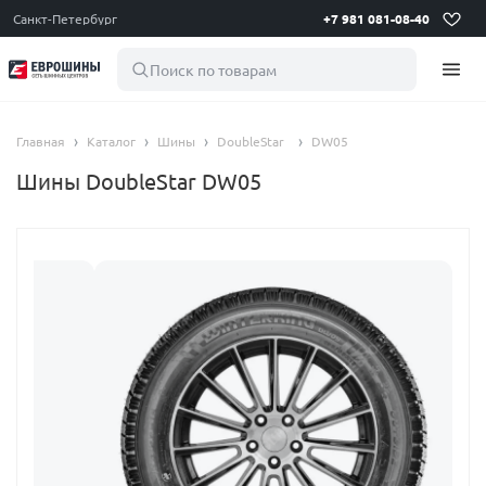
Санкт-Петербург
+7 981 081-08-40
Поиск по товарам
Главная
Каталог
Шины
DoubleStar
DW05
Шины DoubleStar DW05