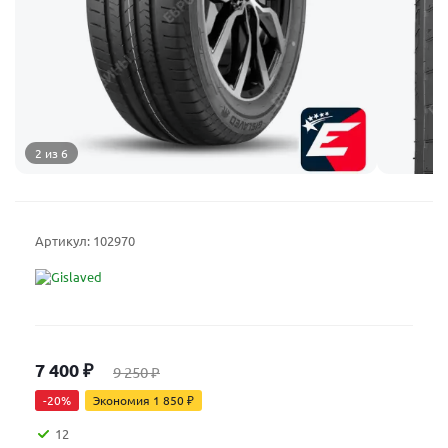
2 из 6
Артикул:
102970
7 400
₽
9 250
₽
-
20
%
Экономия
1 850
₽
12