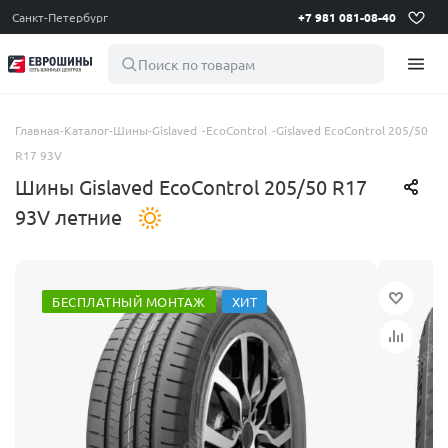
Санкт-Петербург
+7 981 081-08-40
Поиск по товарам
Главная
-
Каталог
-
Шины
-
Gislaved
-
EcoControl
-
Gislaved EcoControl 205/50
R17 93V
Шины Gislaved EcoControl 205/50 R17
93V летние
БЕСПЛАТНЫЙ МОНТАЖ
ХИТ