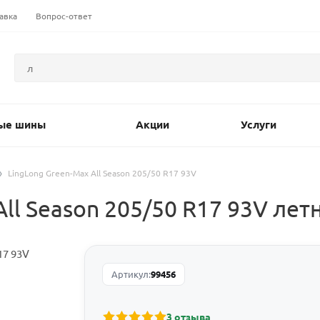
авка
Вопрос-ответ
ые шины
Акции
Услуги
LingLong Green-Max All Season 205/50 R17 93V
ll Season 205/50 R17 93V лет
Артикул:
99456
3 отзыва