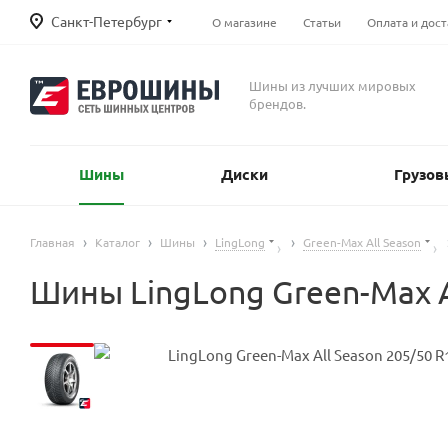
Санкт-Петербург
О магазине
Статьи
Оплата и дост
Шины из лучших мировых
брендов.
Шины
Диски
Грузов
Главная
Каталог
Шины
LingLong
Green-Max All Season
Шины LingLong Green-Max A