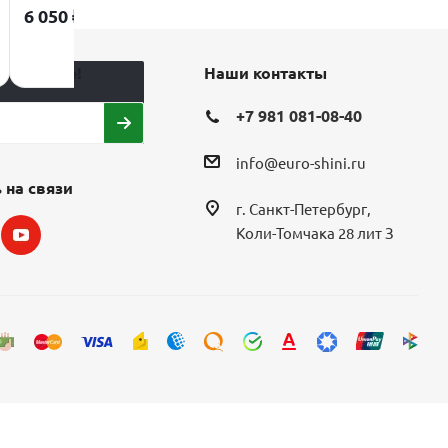
6 050
₽
8 216
₽
10 270
₽
Экономия
2 054
₽
а в курсе!
Наши контакты
+7 981 081-08-40
info@euro-shini.ru
 на связи
г. Санкт-Петербург,
Коли-Томчака 28 лит З