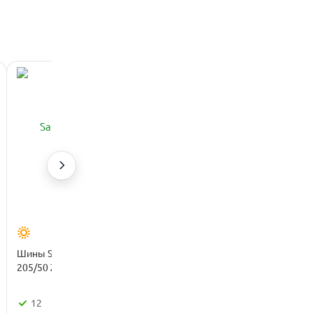
ХИТ
Шины Sailun Atrezzo ZSR 2
Шины Pirelli Powergy 205/50
205/50 ZR17 93W XL летние
R17 93Y XL летние
12
8