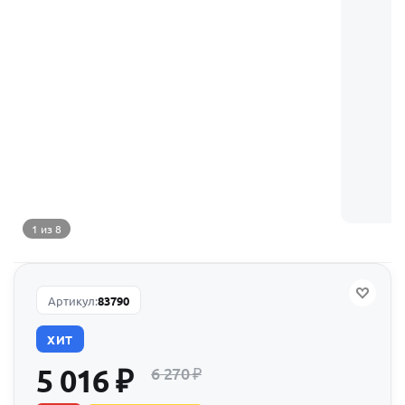
1 из 8
Артикул:
83790
ХИТ
5 016
₽
6 270
₽