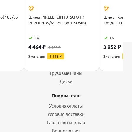
ol 185/65
Шины PIRELLI CINTURATO P1
Шины Ikon Tyre
VERDE 185/65 R15 88H летние
185/65 R15 88
24
16
4 464
₽
3 952
₽
5 580
₽
4 94
Каталог
Экономия
1 116
₽
Экономия
988
Шины
Грузовые шины
Диски
Покупателю
Условия оплаты
Условия доставки
Гарантия на товар
Вопрос-ответ