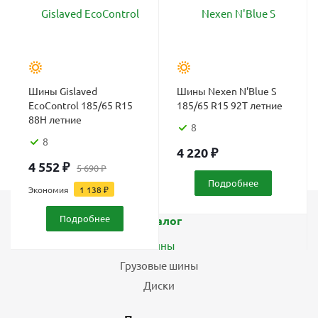
Шины Gislaved
Шины Nexen N'Blue S
EcoControl 185/65 R15
185/65 R15 92T летние
88H летние
8
8
4 220
₽
4 552
₽
5 690
₽
Подробнее
Экономия
1 138
₽
Подробнее
Каталог
Шины
Грузовые шины
Диски