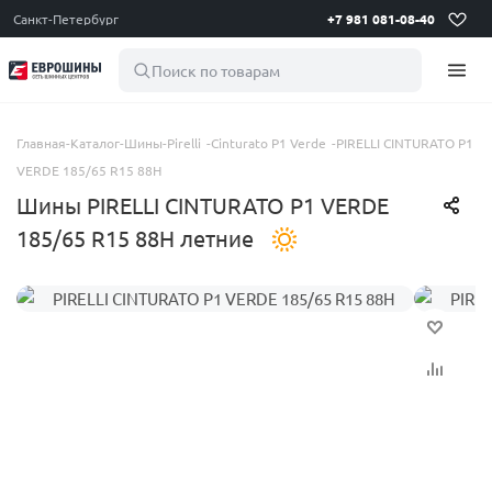
Санкт-Петербург
+7 981 081-08-40
Поиск по товарам
Главная
-
Каталог
-
Шины
-
Pirelli
-
Cinturato P1 Verde
-
PIRELLI CINTURATO P1
VERDE 185/65 R15 88H
Шины PIRELLI CINTURATO P1 VERDE
185/65 R15 88H летние