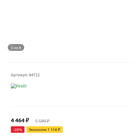
5 из 8
Артикул:
84722
4 464
₽
5 580
₽
-
20
%
Экономия
1 116
₽