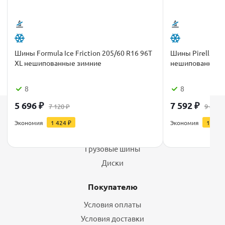
Шины Formula Ice Friction 205/60 R16 96T
Шины Pirelli IC
XL нешипованные зимние
нешипованные 
8
8
5 696
₽
7 592
₽
7 120
₽
9 490
Каталог
Экономия
1 424
₽
Экономия
1 898
Шины
Грузовые шины
Диски
Покупателю
Условия оплаты
Условия доставки