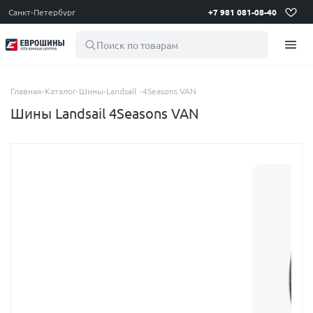
Санкт-Петербург
+7 981 081-08-40
Поиск по товарам
Главная
-
Каталог
-
Шины
-
Landsail
-
4Seasons VAN
Шины Landsail 4Seasons VAN