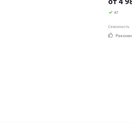
от
4 9
47
Сезонность
Рекоме