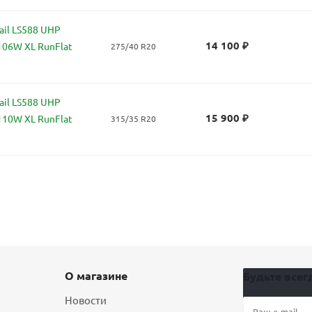
il LS588 UHP
14 100
₽
106W XL RunFlat
275/40 R20
il LS588 UHP
15 900
₽
110W XL RunFlat
315/35 R20
О магазине
Будьте всегд
Новости