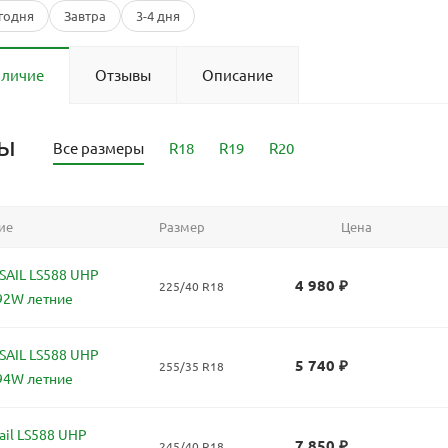
годня
Завтра
3-4 дня
аличие
Отзывы
Описание
ры
Все размеры
R18
R19
R20
ие
Размер
Цена
AIL LS588 UHP
4 980
₽
225/40 R18
92W летние
AIL LS588 UHP
5 740
₽
255/35 R18
94W летние
il LS588 UHP
7 850
₽
245/40 R18