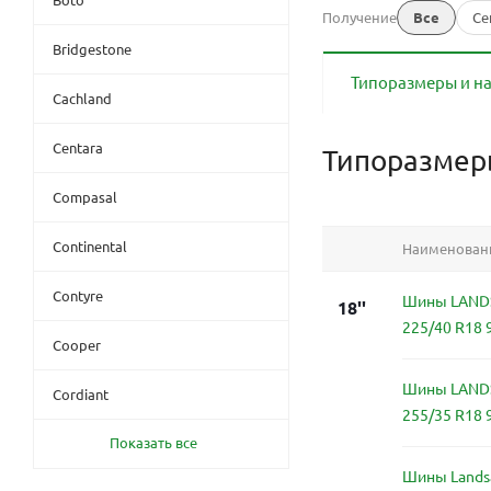
Получение
Все
Се
Bridgestone
Типоразмеры и н
Cachland
Centara
Типоразме
Compasal
Continental
Наименован
Contyre
Шины LANDS
18''
225/40 R18 
Cooper
Шины LANDS
Cordiant
255/35 R18 
Показать все
Шины Landsa