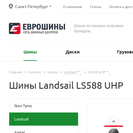
Санкт-Петербург
О магазине
Статьи
Оплата и дост
Шины из лучших мировых
брендов.
Шины
Диски
Грузов
Главная
Каталог
Шины
Landsail
LS588 UHP
Шины Landsail LS588 UHP
Ikon Tyres
Landsail
Amtel