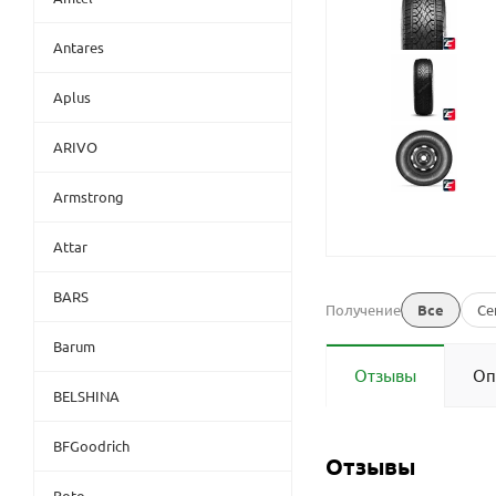
Antares
Aplus
ARIVO
Armstrong
Attar
BARS
Получение
Все
Се
Barum
Отзывы
Оп
BELSHINA
BFGoodrich
Отзывы
Boto