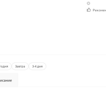
Рекоме
годня
Завтра
3-4 дня
исание