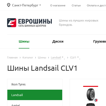
Санкт-Петербург
О магазине
Статьи
Оплата и дост
Шины из лучших мировых
брендов.
Шины
Диски
Грузов
Главная
Каталог
Шины
Landsail
CLV1
Шины Landsail CLV1
Ikon Tyres
Landsail
Amtel