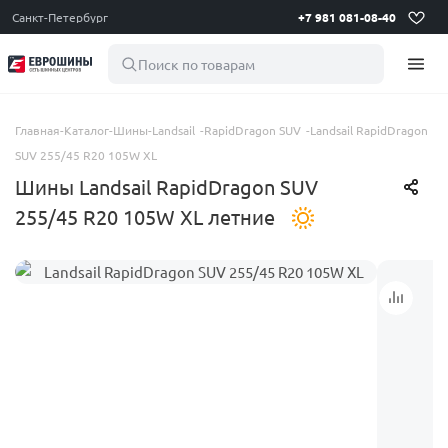
Санкт-Петербург
+7 981 081-08-40
Поиск по товарам
Главная
-
Каталог
-
Шины
-
Landsail
-
RapidDragon SUV
-
Landsail RapidDragon
SUV 255/45 R20 105W XL
Шины Landsail RapidDragon SUV
255/45 R20 105W XL летние