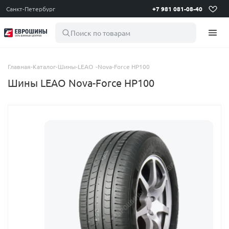
Санкт-Петербург
+7 981 081-08-40
Поиск по товарам
Главная
-
Каталог
-
Шины
-
LEAO
-
Nova-Force HP100
Шины LEAO Nova-Force HP100