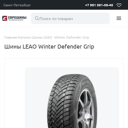
Санкт-Петербург
+7 981 081-08-40
Поиск по товарам
Главная
-
Каталог
-
Шины
-
LEAO
-
Winter Defender Grip
Шины LEAO Winter Defender Grip