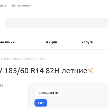
авка
Вопрос-ответ
ые шины
Акции
Услуги
 N'Fera Primus V 185/60 R14 82H
V 185/60 R14 82H летние
Артикул:
95164
ХИТ