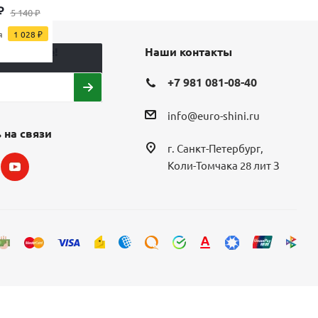
₽
3 240
₽
3 180
₽
5 140
₽
я
1 028
₽
а в курсе!
Наши контакты
+7 981 081-08-40
info@euro-shini.ru
 на связи
г. Санкт-Петербург,
Коли-Томчака 28 лит З