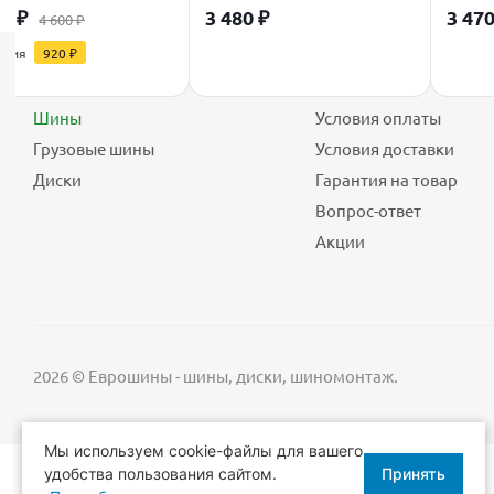
80
₽
3 480
₽
3 47
4 600
₽
омия
920
₽
Каталог
Покупателю
Шины
Условия оплаты
Грузовые шины
Условия доставки
Диски
Гарантия на товар
Вопрос-ответ
Акции
2026 © Еврошины - шины, диски, шиномонтаж.
Мы используем cookie-файлы для вашего
удобства пользования сайтом.
Принять